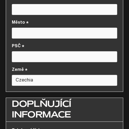
Město *
PSČ *
Země *
DOPLŇUJÍCÍ
INFORMACE