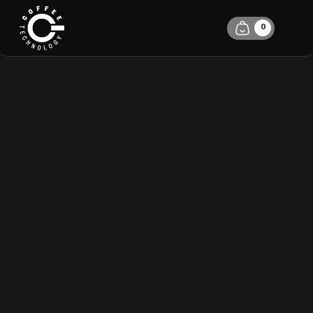
0
5 DŮVODŮ, DÍKY
KTERÝM SI
KÁVOVARY LA
MARZOCCO
OPRAVDU
ZAMILUJETE
PETR KOŠŤÁL
22.6.2022