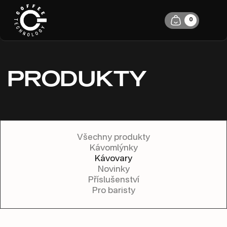
0
PRODUKTY
Všechny produkty
Kávomlýnky
Kávovary
Novinky
Příslušenství
Pro baristy