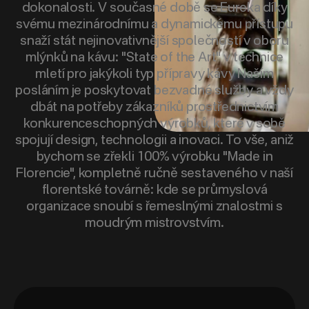
dokonalosti. V současné době se Eureka díky
svému mezinárodnímu a dynamickému přístupu
snaží stát nejinovativnější společností v oboru
mlýnků na kávu: "State of the Art" v technice
mletí pro jakýkoli typ přípravy kávy Naším
posláním je poskytovat bezvadné služby a vždy
dbát na potřeby zákazníků prostřednictvím
konkurenceschopných výrobků, které v sobě
spojují design, technologii a inovaci. To vše, aniž
bychom se zřekli 100% výrobku "Made in
Florencie", kompletně ručně sestaveného v naší
florentské továrně: kde se průmyslová
organizace snoubí s řemeslnými znalostmi s
moudrým mistrovstvím.