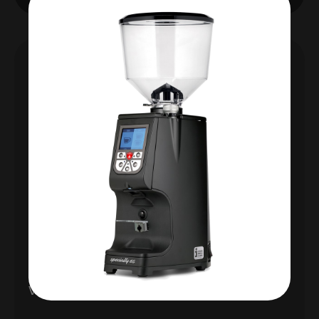
KÁVOMLÝNEK
ATOM 60
Supertichý a výkonný kávomlýnek Eureka Atom,
mele jednu porci, dvě porce, nebo kontinuálně.
Precizní elektronické dávkování na principu
měření doby mletí.
Jednoduché intuitivní nastavení porcí, ani
nepotřebujete návod.
Průměr kamenů 60mm
Výkon mletí 1,5-2,5 g/s espresso
Výkon mletí 2,5-3,7 g/s drip
Vhodný pro provoz s kapacitou do 2 kg denně