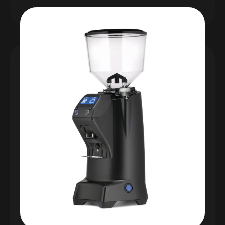
KÁVOMLÝNEK
DROGHERIA 65
Násypka s krytem z potravinářského plastu
Průměr mlecích kamenů 65 mm
Materiál tvrzená ocel
Nastavení hrubosti: mikrometrickébez zarážky, s
vyznačením hrubostí mletí káv na stupnici
Maximální produkce kávy 10 Kg/h
Rozměry (mm): výška 645 x šířka 186 x hloubka
267
Hmotnost: 11,5 Kg
Kapacita násypky 1,4 kg