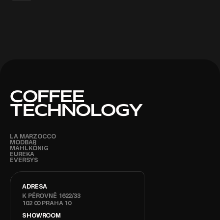
COFFEE
TECHNOLOGY
LA MARZOCCO
MODBAR
MAHLKÖNIG
EUREKA
EVERSYS
ADRESA
K PÉROVNĚ 1622/33
102 00 PRAHA 10
SHOWROOM