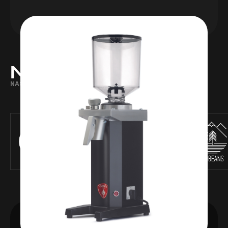
NAŠI PRODEJCI
NAŠE TECHNOLOGIE ZAKOUPÍTE U TĚCHTO PRODEJCŮ