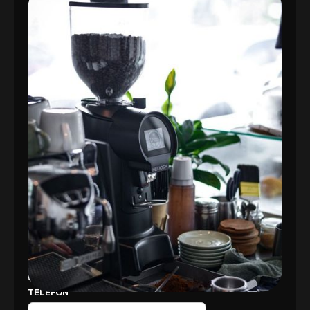
PROVOZOVNĚ?
Dobře vyvážené espresso začíná u precizně
namleté kávy. Nepodceňte proto výběr této
technologie a vsaďte na kvalitní kávomlýnky
značky Eureka, která se řadí mezi přední světové
výrobce kávomlýnků. Vyplňte poptávkový
formulář a těšte se z lahodné kávy každý den.
KONTAKTUJTE NÁS
JMÉNO
EMAILOVÁ ADRESA
TELEFON