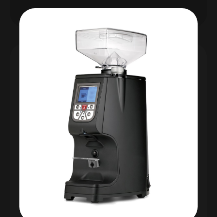
KÁVOMLÝNEK
ZENITH 65 NEO
Eureka Zenith 65 E, mele jednu nebo dvě porce,
nebo kontinuálně.
Precizní elektronické dávkování na principu
měření doby mletí.
Jednoduché intuitivní nastavení porcí, ani
nepotřebujete návod.
Výkon mletí 2-3g/s
Vhodný pro provozy s kapacitou do 3 kg denně