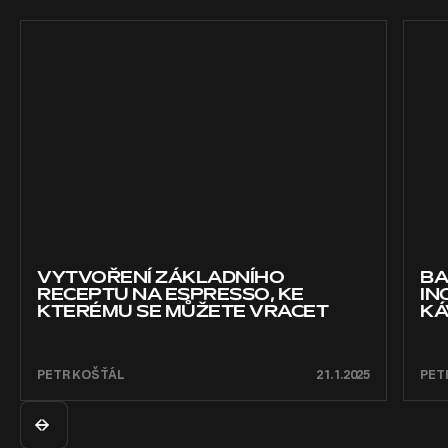
VYTVOŘENÍ ZÁKLADNÍHO
BA
RECEPTU NA ESPRESSO, KE
IN
KTERÉMU SE MŮŽETE VRACET
KÁ
PETR KOŠŤÁL
21.1.2025
PET