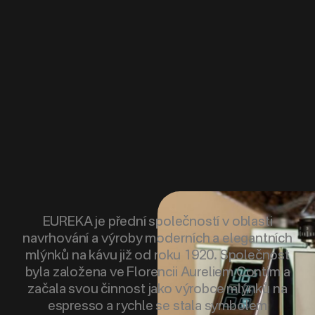
EUREKA je přední společností v oblasti
navrhování a výroby moderních a elegantních
mlýnků na kávu již od roku 1920. Společnost
byla založena ve Florencii Aureliem Contim a
začala svou činnost jako výrobce mlýnků na
espresso a rychle se stala symbolem