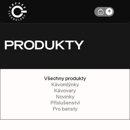
0
PRODUKTY
Všechny produkty
Kávomlýnky
Kávovary
Novinky
Příslušenství
Pro baristy