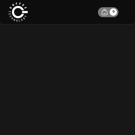
0
PODLE ČEHO
VYBRAT KÁVU PRO
SVŮJ KÁVOVAR
PETR KOŠŤÁL
22.6.2022