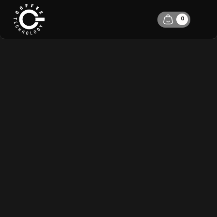
0
VYTVOŘENÍ
ZÁKLADNÍHO
RECEPTU NA
ESPRESSO, KE
KTERÉMU SE
MŮŽETE VRACET
PETR KOŠŤÁL
21.1.2025